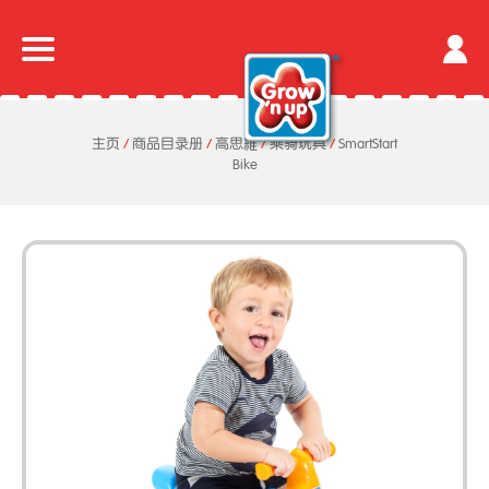
主页
/
商品目录册
/
高思維
/
乘骑玩具
/
SmartStart
Bike