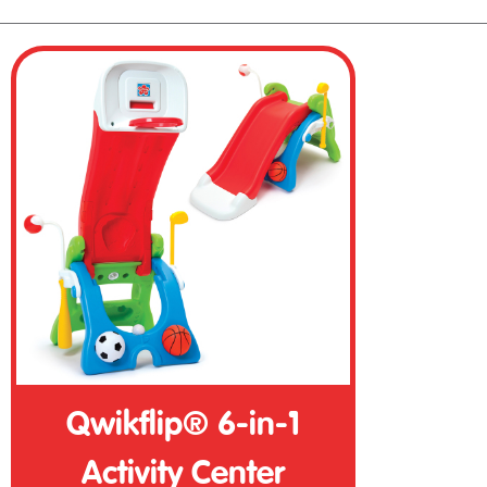
Qwikflip® 6-in-1
Activity Center