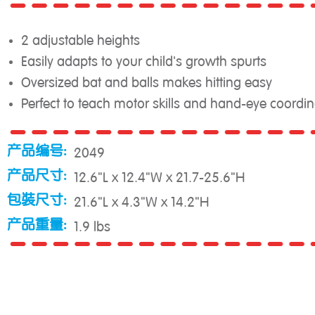
2 adjustable heights
Easily adapts to your child's growth spurts
Oversized bat and balls makes hitting easy
Perfect to teach motor skills and hand-eye coordin
产品编号:
2049
产品尺寸:
12.6"L x 12.4"W x 21.7-25.6"H
包裝尺寸:
21.6"L x 4.3"W x 14.2"H
产品重量:
1.9 lbs