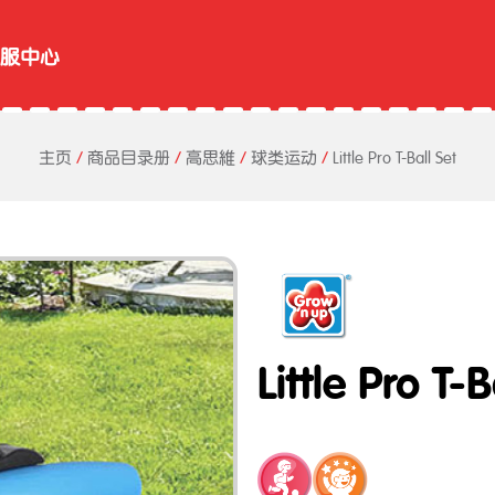
服中心
主页
/
商品目录册
/
高思維
/
球类运动
/
Little Pro T-Ball Set
Little Pro T-B