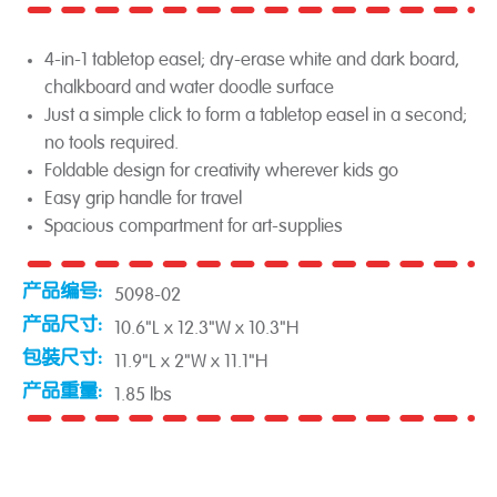
4-in-1 tabletop easel; dry-erase white and dark board,
chalkboard and water doodle surface
Just a simple click to form a tabletop easel in a second;
no tools required.
Foldable design for creativity wherever kids go
Easy grip handle for travel
Spacious compartment for art-supplies
产品编号:
5098-02
产品尺寸:
10.6"L x 12.3"W x 10.3"H
包裝尺寸:
11.9"L x 2"W x 11.1"H
产品重量:
1.85 lbs