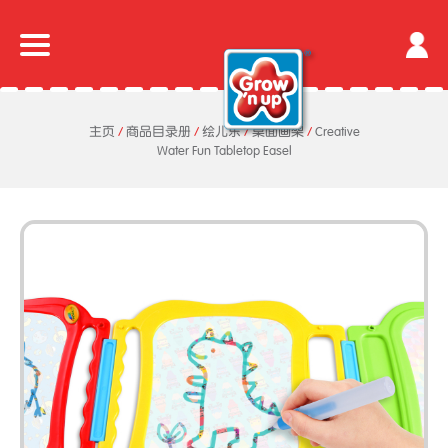
主页
/
商品目录册
/
绘儿乐
/
桌面画架
/
Creative
Water Fun Tabletop Easel