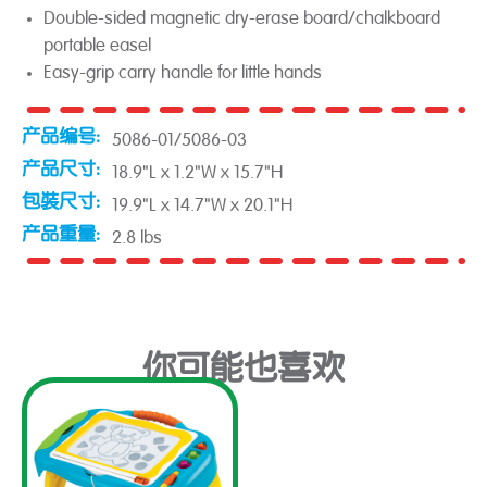
Double-sided magnetic dry-erase board/chalkboard
portable easel
Easy-grip carry handle for little hands
产品编号:
5086-01/5086-03
产品尺寸:
18.9"L x 1.2"W x 15.7"H
包裝尺寸:
19.9"L x 14.7"W x 20.1"H
产品重量:
2.8 lbs
你可能也喜欢