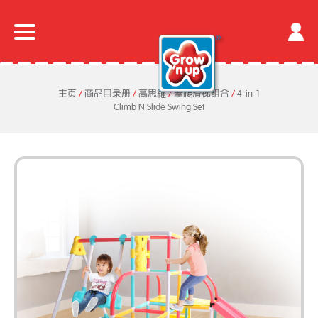
主页
/
商品目录册
/
高思維
/
攀爬滑梯组合
/
4-in-1
Climb N Slide Swing Set