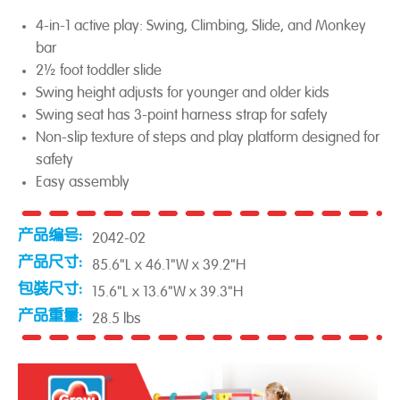
4-in-1 active play: Swing, Climbing, Slide, and Monkey
bar
2½ foot toddler slide
Swing height adjusts for younger and older kids
Swing seat has 3-point harness strap for safety
Non-slip texture of steps and play platform designed for
safety
Easy assembly
产品编号:
2042-02
产品尺寸:
85.6"L x 46.1"W x 39.2"H
包裝尺寸:
15.6"L x 13.6"W x 39.3"H
产品重量:
28.5 lbs