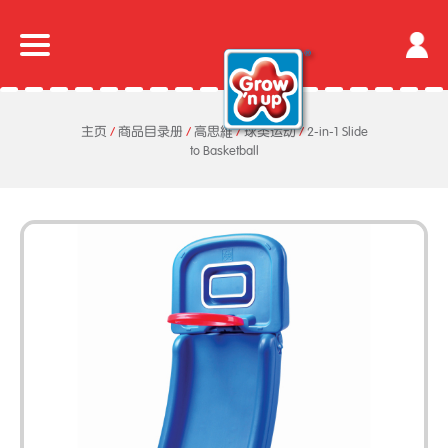
主页
/
商品目录册
/
高思維
/
球类运动
/
2-in-1 Slide
to Basketball