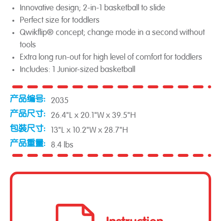
Innovative design; 2-in-1 basketball to slide
Perfect size for toddlers
Qwikflip® concept; change mode in a second without
tools
Extra long run-out for high level of comfort for toddlers
Includes: 1 Junior-sized basketball
产品编号:
2035
产品尺寸:
26.4"L x 20.1"W x 39.5"H
包裝尺寸:
13"L x 10.2"W x 28.7"H
产品重量:
8.4 lbs