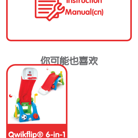
Instruction
Manual(cn)
你可能也喜欢
Qwikflip® 6-in-1